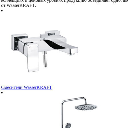
коллекциях и ценовых уровнях продукцию объединяет одно: аб
от
Wasser
KRAFT
.
Смесители WasserKRAFT