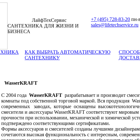
+7 (495) 728-83-20
пн-в
ЛайфТехСервис
sales@lifetechservice.ru
САНТЕХНИКА ДЛЯ ЖИЗНИ И
БИЗНЕСА
ЕХНИКА
КАК ВЫБРАТЬ АВТОМАТИЧЕСКУЮ
СПОСОБ
САНТЕХНИКУ
ДОСТАВ
WasserKRAFT
С 2004 года
WasserKRAFT
разрабатывает и производит смеси
комнаты под собственной торговой маркой. Вся продукция
Was
современных заводах, которые оснащены высокотехнологич
смесители и аксессуары WasserKRAFT соответствуют мировым 
прочности при использовании, механической и химической уст
подтверждено соответствующими сертификатами.
Формы аксессуаров и смесителей созданы лучшими дизайнерам
сочетаются высокая функциональность с интересным, совреме