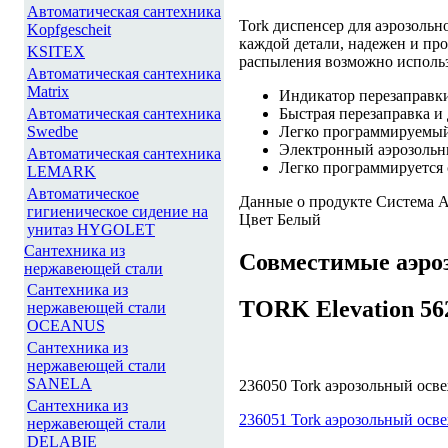
Автоматическая сантехника
Tork диспенсер для аэрозоль
Kopfgescheit
каждой детали, надежен и пр
KSITEX
распыления возможно использ
Автоматическая сантехника
Matrix
Индикатор перезаправки
Автоматическая сантехника
Быстрая перезаправка и
Swedbe
Легко программируемый
Электронный аэрозольн
Автоматическая сантехника
Легко программируется 
LEMARK
Автоматическое
Данные о продукте Система A
гигиеническое сидение на
Цвет Белый
унитаз HYGOLET
Сантехника из
Совместимые аэроз
нержавеющей стали
Сантехника из
TORK Elevation 56
нержавеющей стали
OCEANUS
Сантехника из
нержавеющей стали
SANELA
236050 Tork аэрозольный осв
Сантехника из
236051 Tork аэрозольный осве
нержавеющей стали
DELABIE