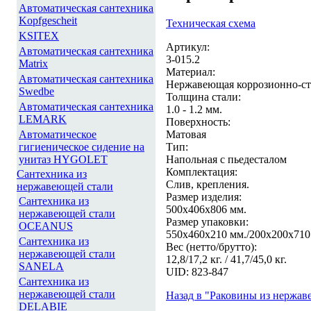
Автоматическая сантехника
Kopfgescheit
Техническая схема
KSITEX
Артикул:
Автоматическая сантехника
3-015.2
Matrix
Материал:
Автоматическая сантехника
Нержавеющая коррозионно-ст
Swedbe
Толщина стали:
Автоматическая сантехника
1.0 - 1.2 мм.
LEMARK
Поверхность:
Матовая
Автоматическое
Тип:
гигиеническое сидение на
Напольная с пьедесталом
унитаз HYGOLET
Комплектация:
Сантехника из
Слив, крепления.
нержавеющей стали
Размер изделия:
Сантехника из
500х406х806 мм.
нержавеющей стали
Размер упаковки:
OCEANUS
550х460х210 мм./200х200х710 
Сантехника из
Вес (нетто/брутто):
нержавеющей стали
12,8/17,2 кг. / 41,7/45,0 кг.
SANELA
UID: 823-847
Сантехника из
нержавеющей стали
Назад в "Раковины из нерж
DELABIE