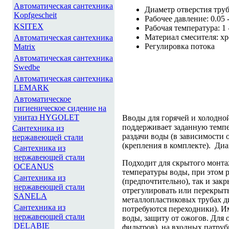
Автоматическая сантехника
Диаметр отверстия тру
Kopfgescheit
Рабочее давление: 0.05 
KSITEX
Рабочая температура: 1 
Материал смесителя: х
Автоматическая сантехника
Регулировка потока
Matrix
Автоматическая сантехника
Swedbe
Автоматическая сантехника
LEMARK
Автоматическое
гигиеническое сидение на
унитаз HYGOLET
Вводы для горячей и холодно
поддерживает заданную темпе
Сантехника из
раздачи воды (в зависимости 
нержавеющей стали
(крепления в комплекте). Диам
Сантехника из
нержавеющей стали
Подходит для скрытого монтаж
OCEANUS
температуры воды, при этом 
Сантехника из
(предпочтительно), так и за
нержавеющей стали
отрегулировать или перекрыт
SANELA
металлопластиковых трубах д
Сантехника из
потребуются переходники). И
нержавеющей стали
воды, защиту от ожогов. Для
DELABIE
фильтров), на входных патру