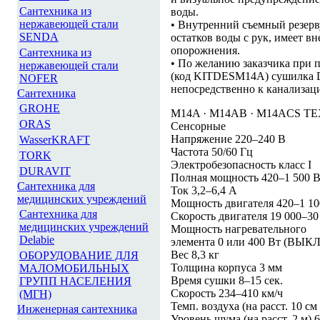
Сантехника из
воды.
нержавеющей стали
• Внутренний съемный резерв
SENDA
остатков воды с рук, имеет в
опорожнения.
Сантехника из
• По желанию заказчика при 
нержавеющей стали
(код KITDESM14A) сушилка D
NOFER
непосредственно к канализац
Сантехника
GROHE
M14A · M14AB · M14ACS
ORAS
Сенсорные
Напряжение 220–240 В
WasserKRAFT
Частота 50/60 Гц
TORK
Электробезопасность класс I
DURAVIT
Полная мощность 420–1 500 
Сантехника для
Ток 3,2–6,4 А
медицинских учреждений
Мощность двигателя 420–1 10
Сантехника для
Скорость двигателя 19 000–30
медицинских учреждений
Мощность нагревательного
Delabie
элемента 0 или 400 Вт (ВЫКЛ
Вес 8,3 кг
ОБОРУДОВАНИЕ ДЛЯ
Толщина корпуса 3 мм
МАЛОМОБИЛЬНЫХ
Время сушки 8–15 сек.
ГРУПП НАСЕЛЕНИЯ
Скорость 234–410 км/ч
(МГН)
Темп. воздуха (на расст. 10 см
Инженерная сантехника
Уровень шума (на расст. 2 м)