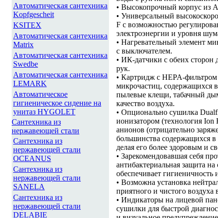
Автоматическая сантехника
• Высокопрочный корпус из А
Kopfgescheit
• Универсальный высокоскоро
F с возможностью регулирован
KSITEX
электроэнергии и уровня шум
Автоматическая сантехника
• Нагревательный элемент ми
Matrix
с выключателем.
Автоматическая сантехника
• ИК-датчики с обеих сторон
Swedbe
рук.
Автоматическая сантехника
• Картридж с HEPA-фильтром 
LEMARK
микрочастиц, содержащихся в 
Автоматическое
пылевые клещи, табачный дым
гигиеническое сидение на
качество воздуха.
унитаз HYGOLET
• Опционально сушилка Dualf
ионизатором (технология Ion 
Сантехника из
анионов (отрицательно заряж
нержавеющей стали
большинства содержащихся в 
Сантехника из
делая его более здоровым и с
нержавеющей стали
• Зарекомендовавшая себя пр
OCEANUS
антибактериальная защита на 
Сантехника из
обеспечивает гигиеничность и
нержавеющей стали
• Возможна установка нейтра
SANELA
приятного и чистого воздуха
Сантехника из
• Индикаторы на лицевой пан
нержавеющей стали
сушилки для быстрой диагнос
DELABIE
и визуальное предупреждение 