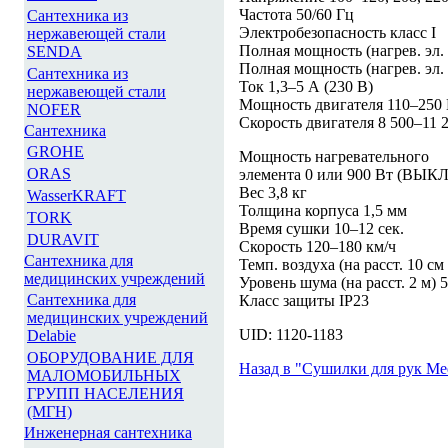
Частота 50/60 Гц
Сантехника из
Электробезопасность класс I
нержавеющей стали
Полная мощность (нагрев. эл. 
SENDA
Полная мощность (нагрев. эл.
Сантехника из
Ток 1,3–5 А (230 В)
нержавеющей стали
Мощность двигателя 110–250
NOFER
Скорость двигателя 8 500–11 
Сантехника
GROHE
Мощность нагревательного
ORAS
элемента 0 или 900 Вт (ВЫКЛ
Вес 3,8 кг
WasserKRAFT
Толщина корпуса 1,5 мм
TORK
Время сушки 10–12 сек.
DURAVIT
Скорость 120–180 км/ч
Сантехника для
Темп. воздуха (на расст. 10 см
медицинских учреждений
Уровень шума (на расст. 2 м)
Сантехника для
Класс защиты IP23
медицинских учреждений
UID: 1120-1183
Delabie
ОБОРУДОВАНИЕ ДЛЯ
Назад в "Сушилки для рук Med
МАЛОМОБИЛЬНЫХ
ГРУПП НАСЕЛЕНИЯ
(МГН)
Инженерная сантехника