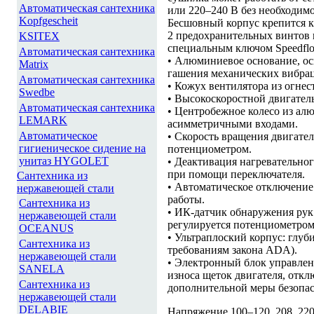
Автоматическая сантехника
или 220–240 В без необходим
Kopfgescheit
Бесшовный корпус крепится 
2 предохранительных винтов 
KSITEX
специальным ключом Speedfl
Автоматическая сантехника
• Алюминиевое основание, ос
Matrix
гашения механических вибра
Автоматическая сантехника
• Кожух вентилятора из огнес
Swedbe
• Высокоскоростной двигател
Автоматическая сантехника
• Центробежное колесо из ал
LEMARK
асимметричными входами.
Автоматическое
• Скорость вращения двигател
гигиеническое сидение на
потенциометром.
унитаз HYGOLET
• Деактивация нагревательного
при помощи переключателя.
Сантехника из
• Автоматическое отключение
нержавеющей стали
работы.
Сантехника из
• ИК-датчик обнаружения рук
нержавеющей стали
регулируется потенциометром 
OCEANUS
• Ультраплоский корпус: глуби
Сантехника из
требованиям закона ADA).
нержавеющей стали
• Электронный блок управлен
SANELA
износа щеток двигателя, откл
Сантехника из
дополнительной меры безопас
нержавеющей стали
DELABIE
Напряжение 100–120, 208, 22