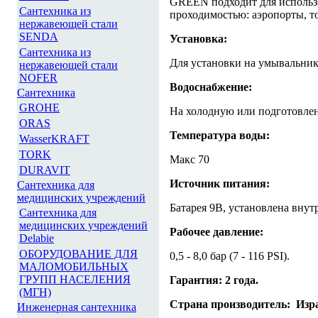
GREEN подходит для использо
Сантехника из
проходимостью: аэропорты, то
нержавеющей стали
SENDA
Установка:
Сантехника из
Для установки на умывальни
нержавеющей стали
NOFER
Водоснабжение:
Сантехника
GROHE
На холодную или подготовле
ORAS
Температура воды:
WasserKRAFT
TORK
Макс 70
DURAVIT
Источник питания:
Сантехника для
медицинских учреждений
Батарея 9В, установлена внут
Сантехника для
медицинских учреждений
Рабочее давление:
Delabie
ОБОРУДОВАНИЕ ДЛЯ
0,5 - 8,0 бар (7 - 116 PSI).
МАЛОМОБИЛЬНЫХ
ГРУПП НАСЕЛЕНИЯ
Гарантия: 2 года
.
(МГН)
Страна производитель: Изр
Инженерная сантехника