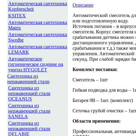
Автоматическая сантехника
Описание
Kopfgescheit
Автоматический смеситель дл
KSITEX
или подготовленную воду.
Автоматическая сантехника
Источник питания – в корпус
Matrix
смесителя. Корпус смесителя
Автоматическая сантехника
срабатывания датчика можно 
Swedbe
дистанционного управления. 
Автоматическая сантехника
срабатывания и т.д.) также 
LEMARK
управления. Автоматический 
Автоматическое
секунд. При слабой зарядке б
гигиеническое сидение на
Комплект поставки:
унитаз HYGOLET
Сантехника из
Смеситель – 1шт
нержавеющей стали
Сантехника из
Гибкая подводка для воды – 1
нержавеющей стали
OCEANUS
Батарея 9В – 1шт. (комплект)
Сантехника из
Сеточка грубой очистки – 1шт
нержавеющей стали
SANELA
Области применения:
Сантехника из
нержавеющей стали
Профессиональная, антивандал
DELABIE