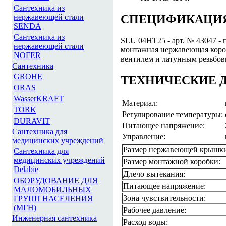
Сантехника из
нержавеющей стали
СПЕЦИФИКАЦИЯ
SENDA
Сантехника из
SLU 04HT25 - арт. № 43047 -
нержавеющей стали
монтажная нержавеющая коро
NOFER
вентилем и латунным резьбо
Сантехника
GROHE
ТЕХНИЧЕСКИЕ 
ORAS
WasserKRAFT
Материал:
TORK
Регулирoвание температуры:
DURAVIT
Питающее напряжение:
Сантехника для
Управление:
медицинских учреждений
Размер нержавеющей крышки
Сантехника для
медицинских учреждений
Размер монтажной коробки:
Delabie
Длечо вытекания:
ОБОРУДОВАНИЕ ДЛЯ
Питающее напряжение:
МАЛОМОБИЛЬНЫХ
Зона чувствительности:
ГРУПП НАСЕЛЕНИЯ
(МГН)
Рабочее давление:
Инженерная сантехника
Расход воды: