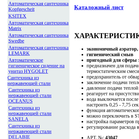
Автоматическая сантехника
Каталожный лист
Kopfgescheit
KSITEX
Автоматическая сантехника
Matrix
ХАРАКТЕРИСТИ
Автоматическая сантехника
Swedbe
Автоматическая сантехника
экономичный аэратор, 
LEMARK
гигиенический смыв
Автоматическое
пригодный для сферы 
гигиеническое сидение на
предназначен для подач
унитаз HYGOLET
термостатическим смес
предохранитель от обва
Сантехника из
заключение подачи тепл
нержавеющей стали
давление подачи тепло
Сантехника из
реагирует на присутств
нержавеющей стали
вода выключается после
OCEANUS
настроить 0,25 - 7,75 сек
Сантехника из
функция автоматическо
нержавеющей стали
можно переключить в 
SANELA
настройка параметров 
Сантехника из
регулирование расхода
нержавеющей стали
DELABIE
АРТ. №:
43047