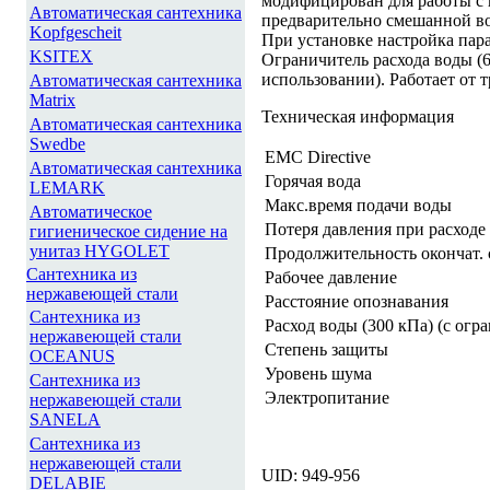
модифицирован для работы с 
Автоматическая сантехника
предварительно смешанной в
Kopfgescheit
При установке настройка пара
KSITEX
Ограничитель расхода воды (6
использовании). Работает от 
Автоматическая сантехника
Matrix
Техническая информация
Автоматическая сантехника
Swedbe
EMC Directive
Автоматическая сантехника
Горячая вода
LEMARK
Макс.время подачи воды
Автоматическое
Потеря давления при расходе 
гигиеническое сидение на
унитаз HYGOLET
Продолжительность окончат. с
Сантехника из
Рабочее давление
нержавеющей стали
Расстояние опознавания
Сантехника из
Расход воды (300 кПа) (с огр
нержавеющей стали
Степень защиты
OCEANUS
Уровень шума
Сантехника из
Электропитание
нержавеющей стали
SANELA
Сантехника из
нержавеющей стали
UID: 949-956
DELABIE