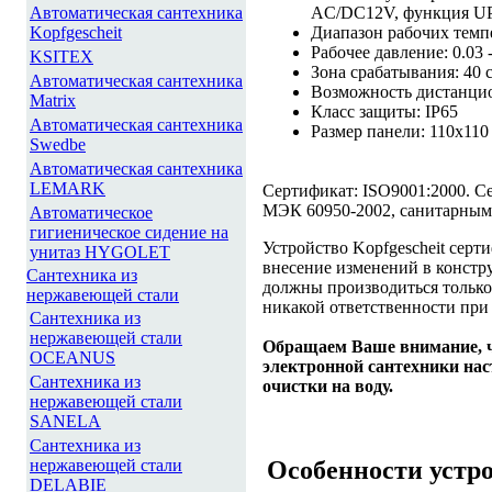
Автоматическая сантехника
AC/DC12V, функция U
Kopfgescheit
Диапазон рабочих темпе
Рабочее давление: 0.03 
KSITEX
Зона срабатывания: 40 с
Автоматическая сантехника
Возможность дистанци
Matrix
Класс защиты: IP65
Автоматическая сантехника
Размер панели: 110х110
Swedbe
Автоматическая сантехника
LEMARK
Сертификат: ISO9001:2000. С
МЭК 60950-2002, санитарным 
Автоматическое
гигиеническое сидение на
Устройство Kopfgescheit серт
унитаз HYGOLET
внесение изменений в констр
Сантехника из
должны производиться тольк
нержавеющей стали
никакой ответственности при
Сантехника из
нержавеющей стали
Обращаем Ваше внимание, ч
OCEANUS
электронной сантехники нас
Сантехника из
очистки на воду.
нержавеющей стали
SANELA
Сантехника из
нержавеющей стали
Особенности устр
DELABIE