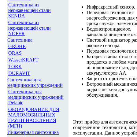
Сантехника из
Инфракрасный сенсор.
нержавеющей стали
Передовая технология
SENDA
энергосбережения, для
Сантехника из
срока службы элементо
нержавеющей стали
Водонепроницаемое,
NOFER
вандалозащищенное око
Световой индикатор раз
Сантехника
окошке сенсора.
GROHE
Передовая технология 
ORAS
Батарея стандартного т
WasserKRAFT
продается в любом маг
TORK
использование стандар
аккумуляторов AА.
DURAVIT
Защита от протечек и к
Сантехника для
Встроенный механическ
медицинских учреждений
воды с легким доступом
Сантехника для
обслуживания.
медицинских учреждений
Delabie
ОБОРУДОВАНИЕ ДЛЯ
МАЛОМОБИЛЬНЫХ
ГРУПП НАСЕЛЕНИЯ
Этот прибор для автоматическ
(МГН)
современной технологии, кот
Инженерная сантехника
эксплуатации. Данное устройс